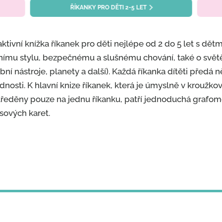
ŘÍKANKY PRO DĚTI 2-5 LET
aktivní knížka říkanek pro děti nejlépe od 2 do 5 let s dětmi
nímu stylu, bezpečnému a slušnému chování, také o světě 
ní nástroje, planety a další). Každá říkanka dítěti předá n
nosti. K hlavní knize říkanek, která je úmyslně v kroužkov
ředěny pouze na jednu říkanku, patří jednoduchá grafomo
sových karet.