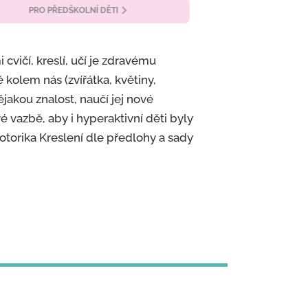
PRO PŘEDŠKOLNÍ DĚTI
SLOVNÍ ZÁSOB
 cvičí, kreslí, učí je zdravému
kolem nás (zvířátka, květiny,
ějakou znalost, naučí jej nové
é vazbě, aby i hyperaktivní děti byly
torika Kreslení dle předlohy a sady