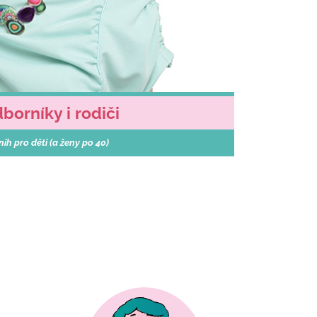
orníky i rodiči
h pro děti (a ženy po 40)