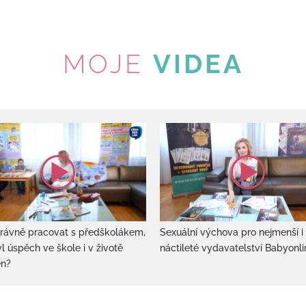
MOJE
VIDEA
rávně pracovat s předškolákem,
Sexuální výchova pro nejmenší i
l úspěch ve škole i v životě
náctileté vydavatelství Babyonli
en?