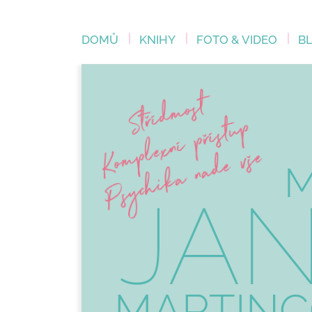
DOMŮ
KNIHY
FOTO & VIDEO
B
M
JA
MARTINC