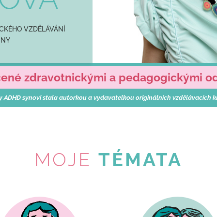
CKÉHO VZDĚLÁVÁNÍ
ÍNY
né zdravotnickými a pedagogickými odb
y ADHD synovi stala autorkou a vydavatelkou originálních vzdělávacích kni
MOJE
TÉMATA