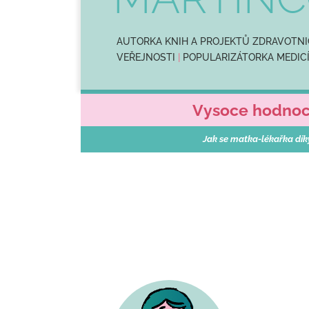
AUTORKA KNIH A PROJEKTŮ ZDRAVOTNI
VEŘEJNOSTI
|
POPULARIZÁTORKA MEDIC
Vysoce hodnoce
Jak se matka-lékařka dík